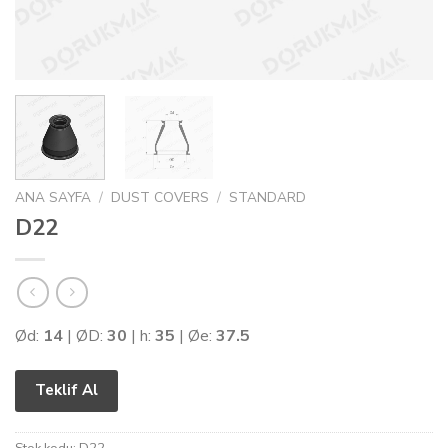
ANA SAYFA
/
DUST COVERS
/
STANDARD
D22
Ød:
14
| ØD:
30
| h:
35
| Øe:
37.5
Teklif Al