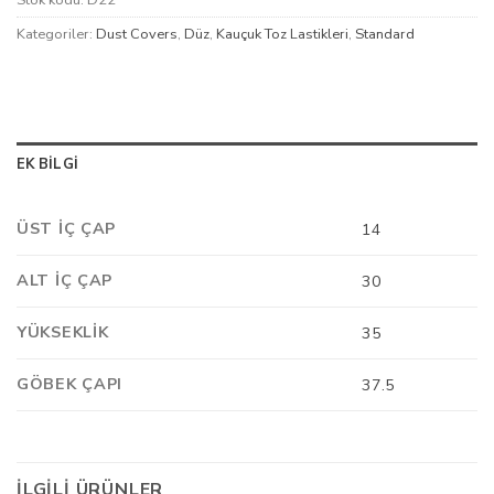
Stok kodu:
D22
Kategoriler:
Dust Covers
,
Düz
,
Kauçuk Toz Lastikleri
,
Standard
EK BILGI
ÜST İÇ ÇAP
14
ALT İÇ ÇAP
30
YÜKSEKLIK
35
GÖBEK ÇAPI
37.5
İLGILI ÜRÜNLER