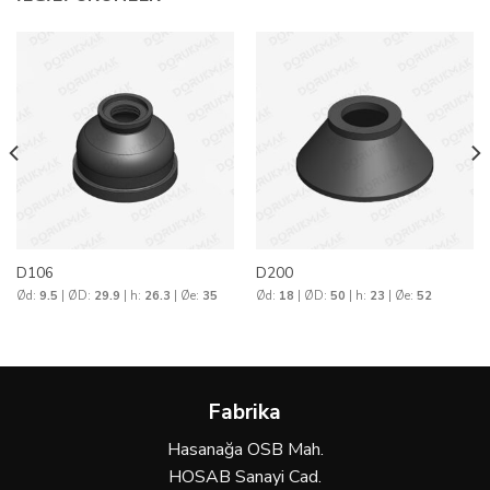
D106
D200
Ød:
9.5
| ØD:
29.9
| h:
26.3
| Øe:
35
Ød:
18
| ØD:
50
| h:
23
| Øe:
52
Fabrika
Hasanağa OSB Mah.
HOSAB Sanayi Cad.