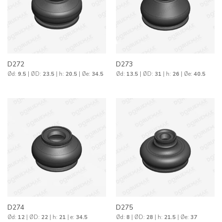
D272
D273
Ød:
9.5
| ØD:
23.5
| h:
20.5
| Øe:
34.5
Ød:
13.5
| ØD:
31
| h:
26
| Øe:
40.5
D274
D275
Ød:
12
| ØD:
22
| h:
21
| e:
34.5
Ød:
8
| ØD:
28
| h:
21.5
| Øe:
37