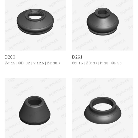
D260
D261
Ød:
15
| ØD:
32
| h:
12.5
| Øe:
38.7
Ød:
15
| ØD:
37
| h:
28
| Øe:
50