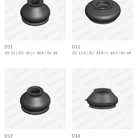
D11
D12
Ød:
12
| ØD:
28
| h:
26.5
| Øe:
39
Ød:
17.5
| ØD:
33.5
| h:
19.7
| Øe:
49
D13
D14