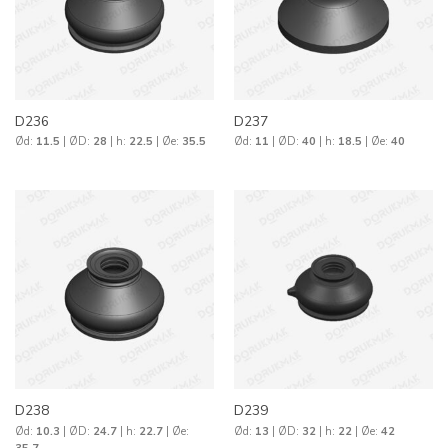
D236
D237
Ød:
11.5
| ØD:
28
| h:
22.5
| Øe:
35.5
Ød:
11
| ØD:
40
| h:
18.5
| Øe:
40
D238
D239
Ød:
10.3
| ØD:
24.7
| h:
22.7
| Øe:
Ød:
13
| ØD:
32
| h:
22
| Øe:
42