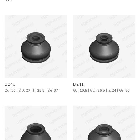
35.7
D240
D241
Ød:
10
| ØD:
27
| h:
25.5
| Øe:
37
Ød:
10.5
| ØD:
26.5
| h:
24
| Øe:
36