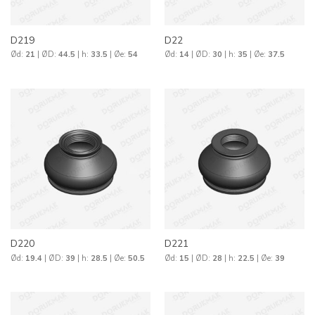
D219
D22
Ød:
21
| ØD:
44.5
| h:
33.5
| Øe:
54
Ød:
14
| ØD:
30
| h:
35
| Øe:
37.5
D220
D221
Ød:
19.4
| ØD:
39
| h:
28.5
| Øe:
50.5
Ød:
15
| ØD:
28
| h:
22.5
| Øe:
39