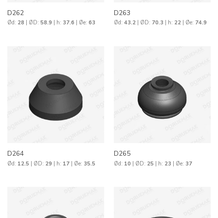
D262
D263
Ød:
28
| ØD:
58.9
| h:
37.6
| Øe:
63
Ød:
43.2
| ØD:
70.3
| h:
22
| Øe:
74.9
D264
D265
Ød:
12.5
| ØD:
29
| h:
17
| Øe:
35.5
Ød:
10
| ØD:
25
| h:
23
| Øe:
37