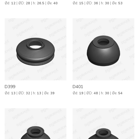
Ød:
12
| ØD:
28
| h:
26.5
| Øe:
40
Ød:
15
| ØD:
36
| h:
30
| Øe:
53
D399
D401
Ød:
13
| ØD:
32
| h:
13
| Øe:
39
Ød:
19
| ØD:
48
| h:
30
| Øe:
54