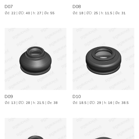
D07
D08
Ød:
22
| ØD:
40
| h:
27
| Øe:
55
Ød:
18
| ØD:
25
| h:
11.5
| Øe:
31
D09
D10
Ød:
13
| ØD:
28
| h:
21.5
| Øe:
38
Ød:
18.5
| ØD:
29
| h:
16
| Øe:
38.5