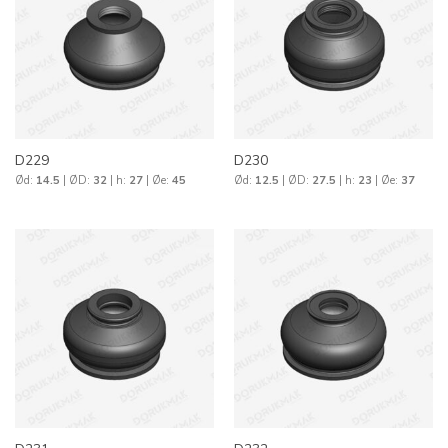
D229
D230
Ød:
14.5
| ØD:
32
| h:
27
| Øe:
45
Ød:
12.5
| ØD:
27.5
| h:
23
| Øe:
37