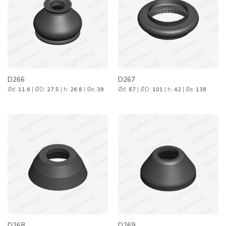
D266
D267
Ød:
11.6
| ØD:
27.5
| h:
26.8
| Øe:
39
Ød:
87
| ØD:
101
| h:
42
| Øe:
138
D268
D269