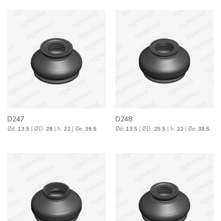
D247
D248
Ød:
13.5
| ØD:
28
| h:
22
| Øe:
39.5
Ød:
13.5
| ØD:
25.5
| h:
22
| Øe:
38.5