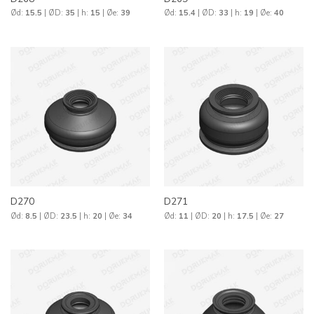
Ød:
15.5
| ØD:
35
| h:
15
| Øe:
39
Ød:
15.4
| ØD:
33
| h:
19
| Øe:
40
D270
D271
Ød:
8.5
| ØD:
23.5
| h:
20
| Øe:
34
Ød:
11
| ØD:
20
| h:
17.5
| Øe:
27