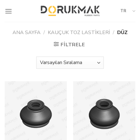
Skip
to
TR
content
ANA SAYFA
/
KAUÇUK TOZ LASTIKLERI
/
DÜZ
FILTRELE