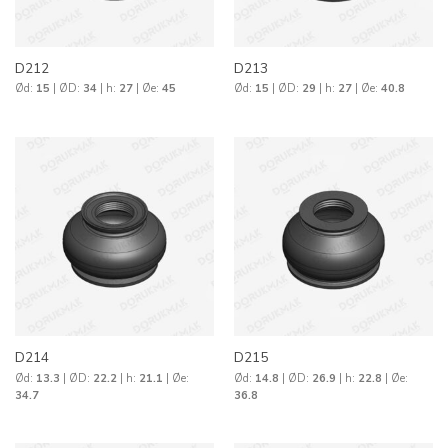
D212
D213
Ød:
15
| ØD:
34
| h:
27
| Øe:
45
Ød:
15
| ØD:
29
| h:
27
| Øe:
40.8
D214
D215
Ød:
13.3
| ØD:
22.2
| h:
21.1
| Øe:
Ød:
14.8
| ØD:
26.9
| h:
22.8
| Øe:
34.7
36.8