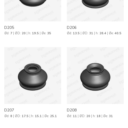
D205
D206
Ød:
7
| ØD:
20
| h:
19.5
| Øe:
35
Ød:
13.5
| ØD:
31
| h:
26.4
| Øe:
40.5
D207
D208
Ød:
8
| ØD:
17.5
| h:
15.1
| Øe:
25.1
Ød:
11
| ØD:
20
| h:
18
| Øe:
31