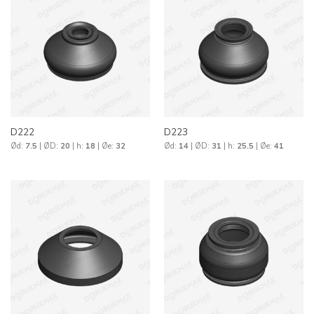
D222
D223
Ød:
7.5
| ØD:
20
| h:
18
| Øe:
32
Ød:
14
| ØD:
31
| h:
25.5
| Øe:
41