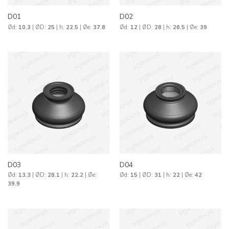
D01
D02
Ød:
10.3
| ØD:
25
| h:
22.5
| Øe:
37.8
Ød:
12
| ØD:
28
| h:
26.5
| Øe:
39
D03
D04
Ød:
13.3
| ØD:
28.1
| h:
22.2
| Øe:
Ød:
15
| ØD:
31
| h:
22
| Øe:
42
39.9