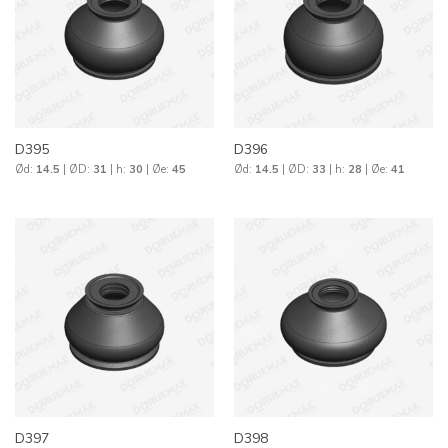
D395
D396
Ød:
14.5
| ØD:
31
| h:
30
| Øe:
45
Ød:
14.5
| ØD:
33
| h:
28
| Øe:
41
D397
D398