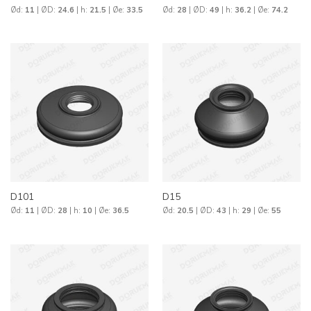
Ød:
11
| ØD:
24.6
| h:
21.5
| Øe:
33.5
Ød:
28
| ØD:
49
| h:
36.2
| Øe:
74.2
D101
D15
Ød:
11
| ØD:
28
| h:
10
| Øe:
36.5
Ød:
20.5
| ØD:
43
| h:
29
| Øe:
55