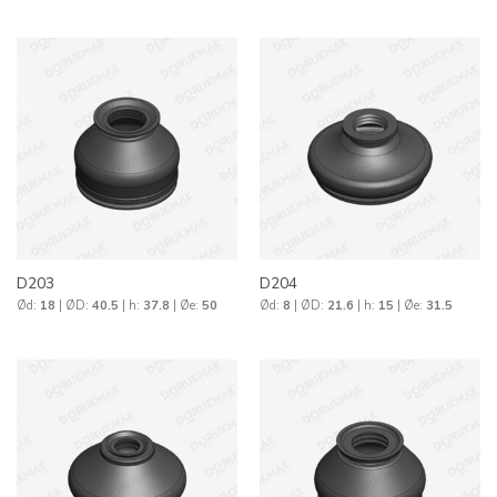
D203
D204
Ød:
18
| ØD:
40.5
| h:
37.8
| Øe:
50
Ød:
8
| ØD:
21.6
| h:
15
| Øe:
31.5