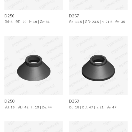
D256
D257
Ød:
5
| ØD:
20
| h:
19
| Øe:
31
Ød:
11.5
| ØD:
23.5
| h:
21.5
| Øe:
35
D258
D259
Ød:
16
| ØD:
42
| h:
19
| Øe:
44
Ød:
18
| ØD:
47
| h:
21
| Øe:
47