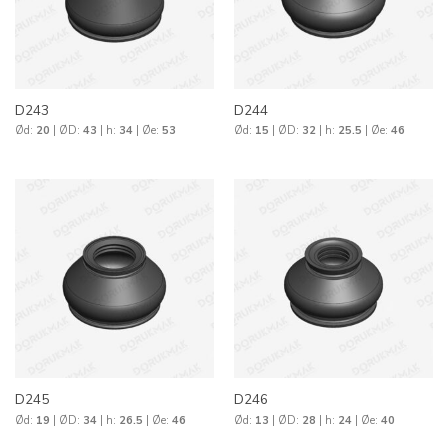
D243
D244
Ød:
20
| ØD:
43
| h:
34
| Øe:
53
Ød:
15
| ØD:
32
| h:
25.5
| Øe:
46
D245
D246
Ød:
19
| ØD:
34
| h:
26.5
| Øe:
46
Ød:
13
| ØD:
28
| h:
24
| Øe:
40