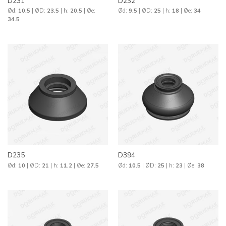
D231
D232
Ød:
10.5
| ØD:
23.5
| h:
20.5
| Øe:
Ød:
9.5
| ØD:
25
| h:
18
| Øe:
34
34.5
D235
D394
Ød:
10
| ØD:
21
| h:
11.2
| Øe:
27.5
Ød:
10.5
| ØD:
25
| h:
23
| Øe:
38