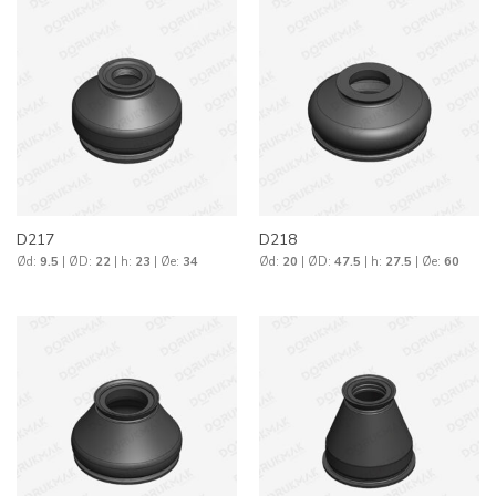
D217
D218
Ød:
9.5
| ØD:
22
| h:
23
| Øe:
34
Ød:
20
| ØD:
47.5
| h:
27.5
| Øe:
60