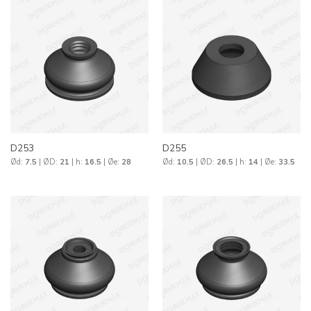
D253
D255
Ød:
7.5
| ØD:
21
| h:
16.5
| Øe:
28
Ød:
10.5
| ØD:
26.5
| h:
14
| Øe:
33.5