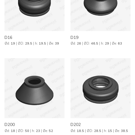
D16
D19
Ød:
19
| ØD:
29.5
| h:
19.5
| Øe:
39
Ød:
26
| ØD:
46.5
| h:
29
| Øe:
63
D200
D202
Ød:
18
| ØD:
50
| h:
23
| Øe:
52
Ød:
18.5
| ØD:
28.5
| h:
15
| Øe:
38.5