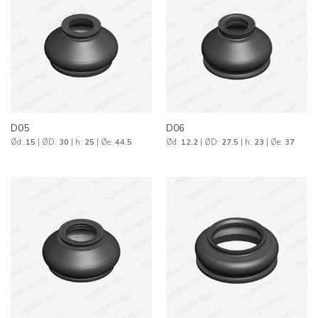
D05
D06
Ød:
15
| ØD:
30
| h:
25
| Øe:
44.5
Ød:
12.2
| ØD:
27.5
| h:
23
| Øe:
37