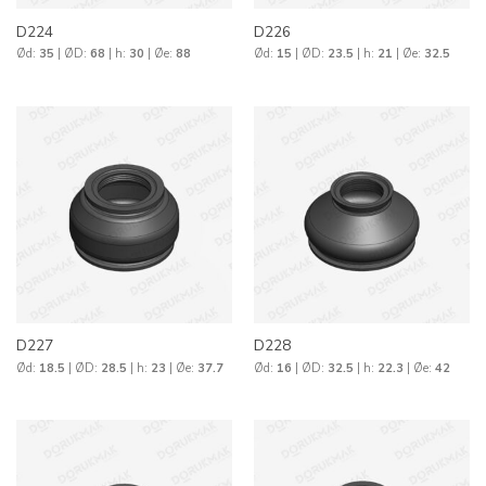
D224
D226
Ød:
35
| ØD:
68
| h:
30
| Øe:
88
Ød:
15
| ØD:
23.5
| h:
21
| Øe:
32.5
D227
D228
Ød:
18.5
| ØD:
28.5
| h:
23
| Øe:
37.7
Ød:
16
| ØD:
32.5
| h:
22.3
| Øe:
42