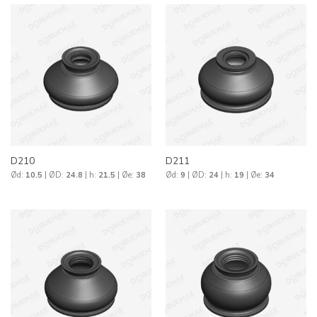
D210
D211
Ød:
10.5
| ØD:
24.8
| h:
21.5
| Øe:
38
Ød:
9
| ØD:
24
| h:
19
| Øe:
34