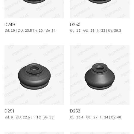
D249
D250
Ød:
10
| ØD:
23.5
| h:
20
| Øe:
34
Ød:
12
| ØD:
28
| h:
22
| Øe:
39.3
D251
D252
Ød:
9
| ØD:
22.5
| h:
16
| Øe:
33
Ød:
10.4
| ØD:
27
| h:
24
| Øe:
40