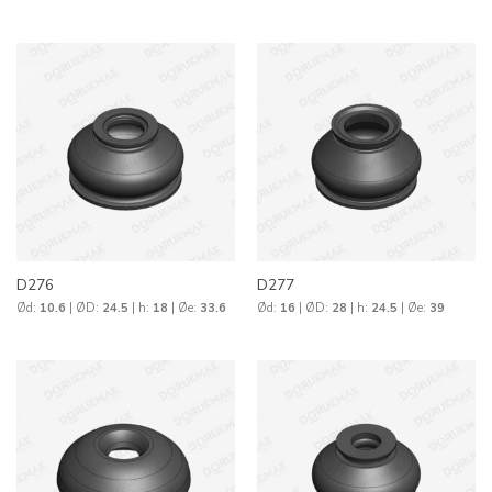
D276
D277
Ød:
10.6
| ØD:
24.5
| h:
18
| Øe:
33.6
Ød:
16
| ØD:
28
| h:
24.5
| Øe:
39