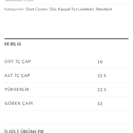
Stok kodu:
D228
Kategoriler:
Dust Covers
,
Düz
,
Kauçuk Toz Lastikleri
,
Standard
EK BILGI
ÜST İÇ ÇAP
16
ALT İÇ ÇAP
32.5
YÜKSEKLIK
22.3
GÖBEK ÇAPI
42
İLGILI ÜRÜNLER