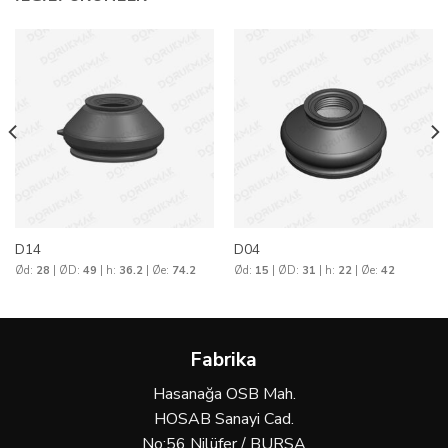
D14
D04
Ød:
28
| ØD:
49
| h:
36.2
| Øe:
74.2
Ød:
15
| ØD:
31
| h:
22
| Øe:
42
Fabrika
Hasanağa OSB Mah.
HOSAB Sanayi Cad.
No:56 Nilüfer / BURSA