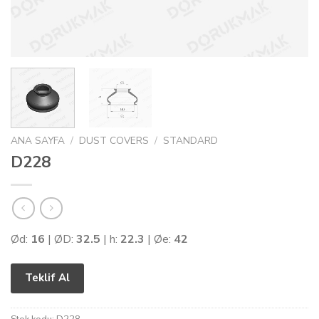
ANA SAYFA
/
DUST COVERS
/
STANDARD
D228
Ød:
16
| ØD:
32.5
| h:
22.3
| Øe:
42
Teklif Al