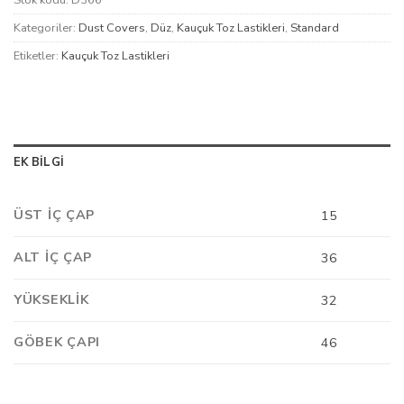
Stok kodu:
D366
Kategoriler:
Dust Covers
,
Düz
,
Kauçuk Toz Lastikleri
,
Standard
Etiketler:
Kauçuk Toz Lastikleri
EK BILGI
ÜST İÇ ÇAP
15
ALT İÇ ÇAP
36
YÜKSEKLIK
32
GÖBEK ÇAPI
46