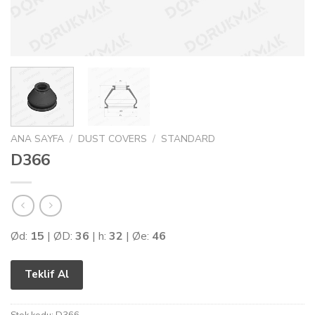
ANA SAYFA
/
DUST COVERS
/
STANDARD
D366
Ød:
15
| ØD:
36
| h:
32
| Øe:
46
Teklif Al