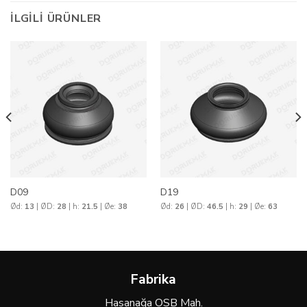
İLGILI ÜRÜNLER
D09
D19
Ød:
13
| ØD:
28
| h:
21.5
| Øe:
38
Ød:
26
| ØD:
46.5
| h:
29
| Øe:
63
Fabrika
Hasanağa OSB Mah.