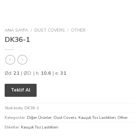
ANA SAYFA
/
DUST COVERS
/
OTHER
DK36-1
Ød:
21
| ØD:
| h:
10.6
| e:
31
Teklif Al
Stok kodu:
DK36-1
Kategoriler:
Diğer Ürünler
,
Dust Covers
,
Kauçuk Toz Lastikleri
,
Other
Etiketler:
Kauçuk Toz Lastikleri