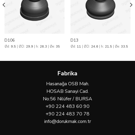
D106
D13
Ød:
9.5
| ØD:
29.9
| h:
26.3
| Øe:
35
Ød:
11
| ØD:
24.6
| h:
21.5
| Øe:
33.5
Fabrika
Hasanağa OSB Mah.
HOSAB Sanayi Cad.
No:56 Nilüfer / BURSA
+90 224 483 60 90
+90 224 483 70 78
info@dorukmak.com.tr