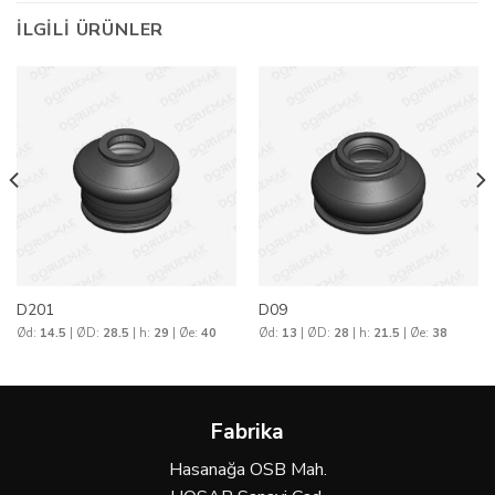
İLGILI ÜRÜNLER
D201
D09
Ød:
14.5
| ØD:
28.5
| h:
29
| Øe:
40
Ød:
13
| ØD:
28
| h:
21.5
| Øe:
38
Fabrika
Hasanağa OSB Mah.