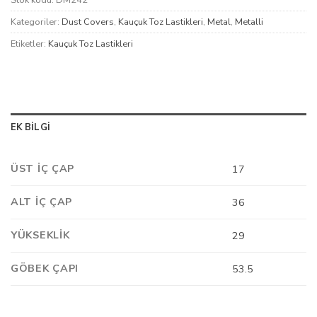
Stok kodu:
DM242
Kategoriler:
Dust Covers
,
Kauçuk Toz Lastikleri
,
Metal
,
Metalli
Etiketler:
Kauçuk Toz Lastikleri
EK BILGI
ÜST İÇ ÇAP
17
ALT İÇ ÇAP
36
YÜKSEKLIK
29
GÖBEK ÇAPI
53.5