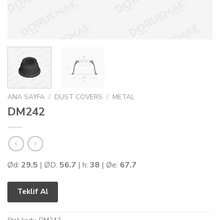
ANA SAYFA
/
DUST COVERS
/
METAL
DM242
Ød:
29.5
| ØD:
56.7
| h:
38
| Øe:
67.7
Teklif Al