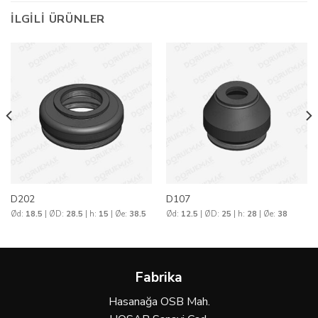
İLGILI ÜRÜNLER
D202
D107
Ød:
18.5
| ØD:
28.5
| h:
15
| Øe:
38.5
Ød:
12.5
| ØD:
25
| h:
28
| Øe:
38
Fabrika
Hasanağa OSB Mah.