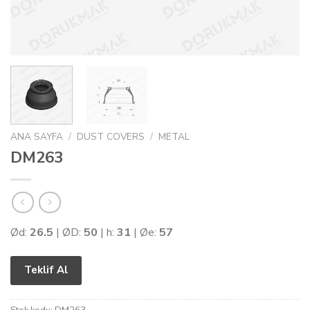
ANA SAYFA
/
DUST COVERS
/
METAL
DM263
Ød:
26.5
| ØD:
50
| h:
31
| Øe:
57
Teklif Al