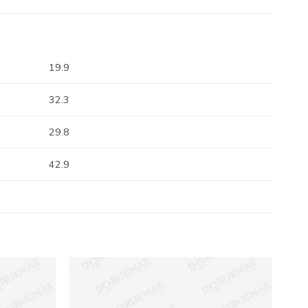
19.9
32.3
29.8
42.9