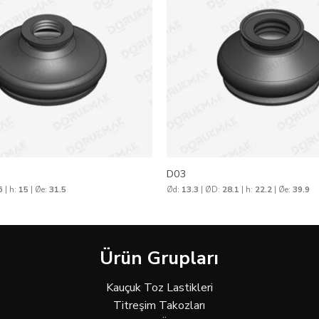
D03
6
| h:
15
| Øe:
31.5
Ød:
13.3
| ØD:
28.1
| h:
22.2
| Øe:
39.9
Ürün Grupları
Kauçuk Toz Lastikleri
Titreşim Takozları