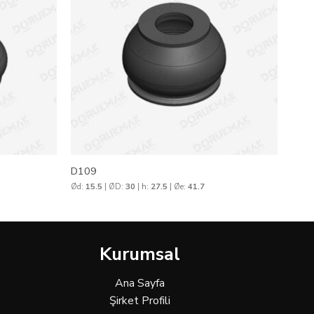
D109
Ød:
15.5
| ØD:
30
| h:
27.5
| Øe:
41.7
Kurumsal
Ana Sayfa
Şirket Profili