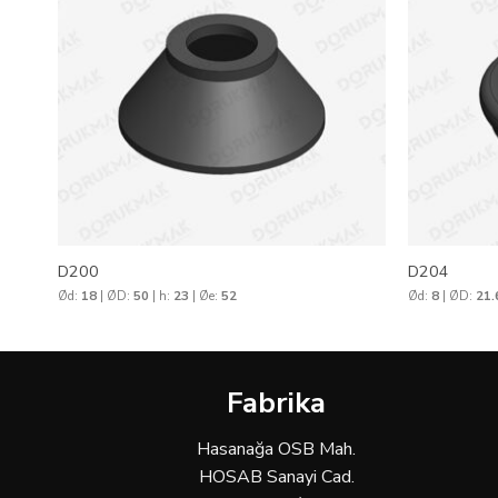
D200
D204
Ød:
18
| ØD:
50
| h:
23
| Øe:
52
Ød:
8
| ØD:
21.
Fabrika
Hasanağa OSB Mah.
HOSAB Sanayi Cad.