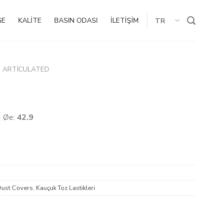
GE
KALİTE
BASIN ODASI
İLETİŞİM
TR
ARTICULATED
| Øe:
42.9
ust Covers
,
Kauçuk Toz Lastikleri