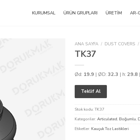
KURUMSAL
ÜRÜN GRUPLARI
ÜRETİM
AR-
ANA SAYFA
/
DUST COVERS
/
TK37
Ød:
19.9
| ØD:
32.3
| h:
29.8
Teklif Al
Stok kodu:
TK37
Kategoriler:
Articulated
,
Boğumlu
,
D
Etiketler:
Kauçuk Toz Lastikleri