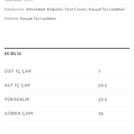
Stok kodu:
TK55
Kategoriler:
Articulated
,
Boğumlu
,
Dust Covers
,
Kauçuk Toz Lastikleri
Etiketler:
Kauçuk Toz Lastikleri
EK BILGI
ÜST İÇ ÇAP
7
ALT İÇ ÇAP
29.5
YÜKSEKLIK
20.5
GÖBEK ÇAPI
36