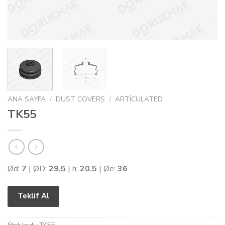
ANA SAYFA
/
DUST COVERS
/
ARTICULATED
TK55
Ød:
7
| ØD:
29.5
| h:
20.5
| Øe:
36
Teklif Al