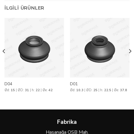
İLGILI ÜRÜNLER
D04
D01
Ød:
15
| ØD:
31
| h:
22
| Øe:
42
Ød:
10.3
| ØD:
25
| h:
22.5
| Øe:
37.8
Fabrika
Hasanağa OSB Mah.