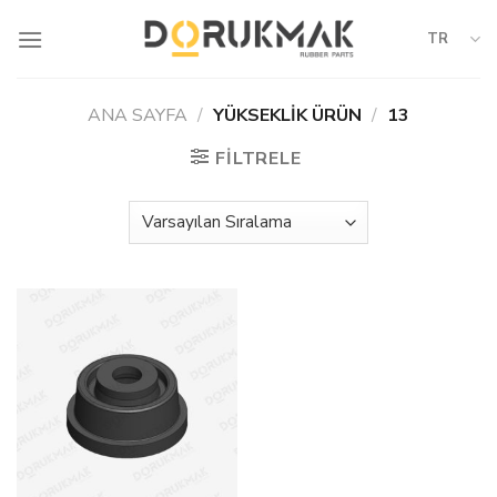
Skip
to
TR
content
ANA SAYFA
/
YÜKSEKLIK ÜRÜN
/
13
FILTRELE