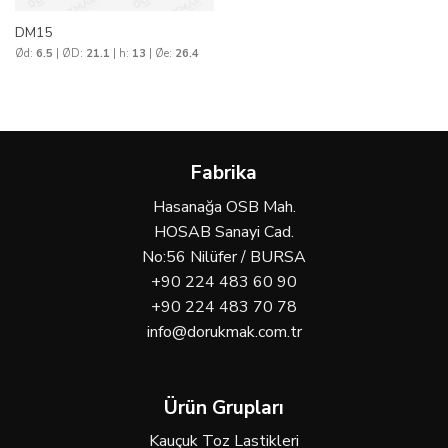
DM15
Ød:
6.5
| ØD:
21.1
| h:
13
| Øe:
26.4
Fabrika
Hasanağa OSB Mah.
HOSAB Sanayi Cad.
No:56 Nilüfer / BURSA
+90 224 483 60 90
+90 224 483 70 78
info@dorukmak.com.tr
Ürün Grupları
Kauçuk Toz Lastikleri