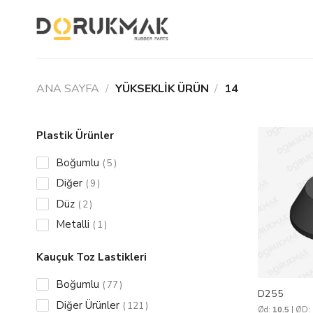
Skip
to
content
ANA SAYFA
/
YÜKSEKLIK ÜRÜN
/
14
Plastik Ürünler
Boğumlu
5
Diğer
9
Düz
2
Metalli
1
Kauçuk Toz Lastikleri
Boğumlu
77
D255
Diğer Ürünler
121
Ød:
10.5
| ØD: