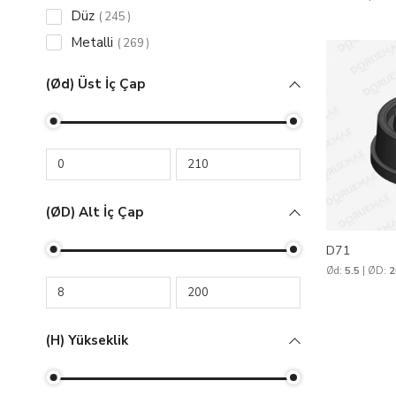
Düz
245
Metalli
269
(Ød) Üst İç Çap
(ØD) Alt İç Çap
D71
Ød:
5.5
| ØD:
2
(h) Yükseklik