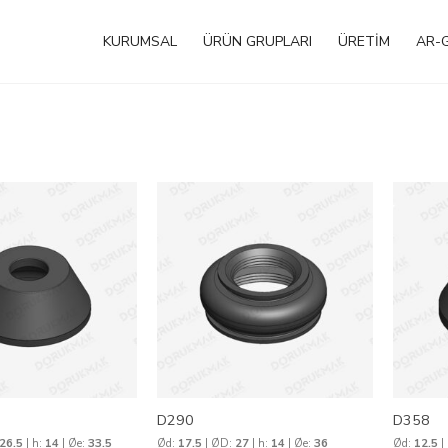
KURUMSAL
ÜRÜN GRUPLARI
ÜRETİM
AR-
D290
D358
26.5
| h:
14
| Øe:
33.5
Ød:
17.5
| ØD:
27
| h:
14
| Øe:
36
Ød:
12.5
|