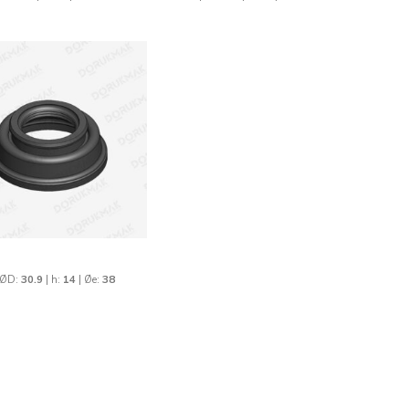
 ØD:
30.9
| h:
14
| Øe:
38