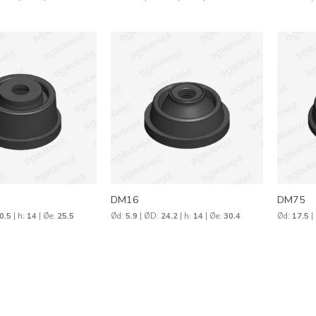
DM16
DM75
0.5
| h:
14
| Øe:
25.5
Ød:
5.9
| ØD:
24.2
| h:
14
| Øe:
30.4
Ød:
17.5
|