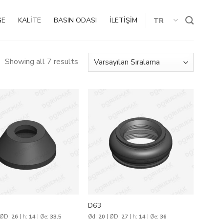
GE
KALİTE
BASIN ODASI
İLETİŞİM
TR
Showing all 7 results
D63
 ØD:
26
| h:
14
| Øe:
33.5
Ød:
20
| ØD:
27
| h:
14
| Øe:
36