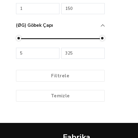
(ØG) Göbek Çapı
Filtrele
Temizle
Fabrika