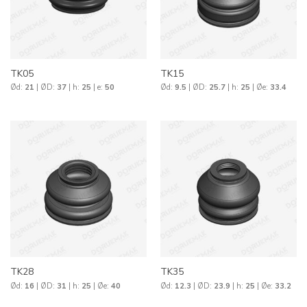
TK05
TK15
Ød:
21
| ØD:
37
| h:
25
| e:
50
Ød:
9.5
| ØD:
25.7
| h:
25
| Øe:
33.4
TK28
TK35
Ød:
16
| ØD:
31
| h:
25
| Øe:
40
Ød:
12.3
| ØD:
23.9
| h:
25
| Øe:
33.2