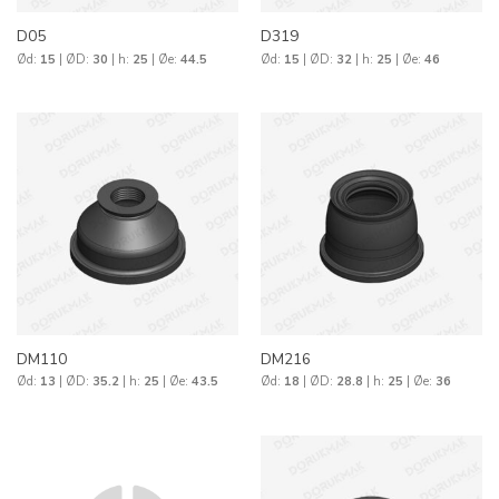
D05
D319
Ød:
15
| ØD:
30
| h:
25
| Øe:
44.5
Ød:
15
| ØD:
32
| h:
25
| Øe:
46
DM110
DM216
Ød:
13
| ØD:
35.2
| h:
25
| Øe:
43.5
Ød:
18
| ØD:
28.8
| h:
25
| Øe:
36