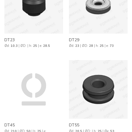
DT23
DT29
Ød:
10.3
| ØD:
| h:
25
| e:
28.5
Ød:
23
| ØD:
28
| h:
25
| e:
73
DT45
DT55
Ød:
210
| ØD:
50
| h:
25
| e:
Ød:
20.5
| ØD:
| h:
25
| Øe:
53