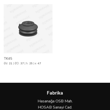
TK45
Ød:
21
| ØD:
37
| h:
25
| e:
47
Fabrika
Hasanağa OSB Mah.
HOSAB Sanayi Cad.