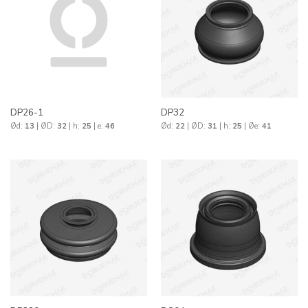
DP26-1
DP32
Ød:
13
| ØD:
32
| h:
25
| e:
46
Ød:
22
| ØD:
31
| h:
25
| Øe:
41