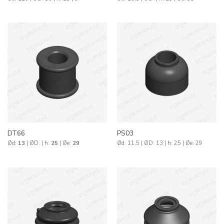
DT66
PS03
Ød:
13
| ØD:
| h:
25
| Øe:
29
Ød: 11.5 | ØD: 13 | h: 25 | Øe: 29