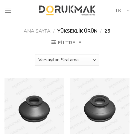
Skip
to
TR
content
ANA SAYFA
/
YÜKSEKLIK ÜRÜN
/
25
FILTRELE