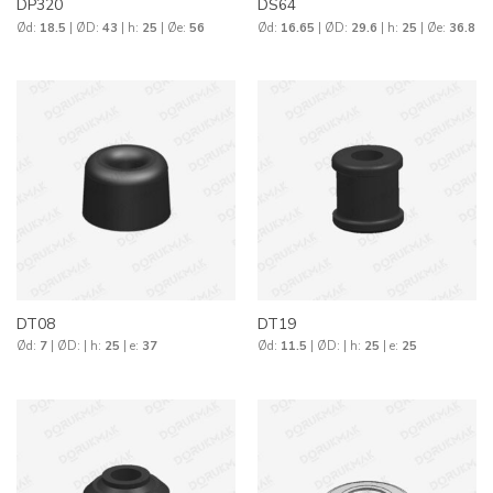
DP320
DS64
Ød:
18.5
| ØD:
43
| h:
25
| Øe:
56
Ød:
16.65
| ØD:
29.6
| h:
25
| Øe:
36.8
DT08
DT19
Ød:
7
| ØD:
| h:
25
| e:
37
Ød:
11.5
| ØD:
| h:
25
| e:
25