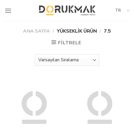
Skip
to
TR
content
ANA SAYFA
/
YÜKSEKLIK ÜRÜN
/
7.5
FILTRELE