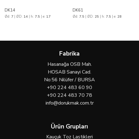
DK14
DK61
Ød:
7
| ØD:
14
| h:
7.5
| e:
17
Ød:
7.5
| ØD:
25
| h:
7.5
| e:
28
Fabrika
Hasanağa OSB Mah.
HOSAB Sanayi Cad.
No:56 Nilüfer / BURSA
+90 224 483 60 90
+90 224 483 70 78
info@dorukmak.com.tr
Ürün Grupları
Kauçuk Toz Lastikleri